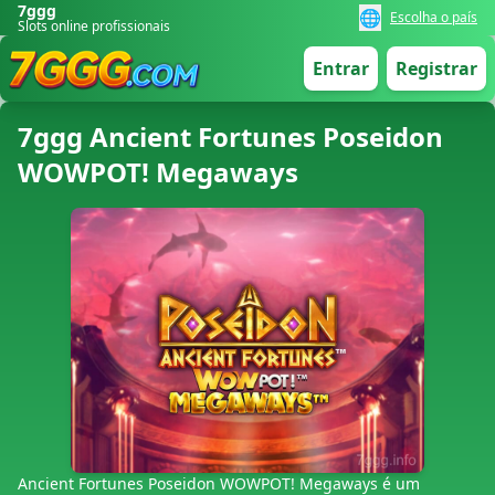
7ggg
🌐
Escolha o país
Slots online profissionais
Entrar
Registrar
7ggg Ancient Fortunes Poseidon
WOWPOT! Megaways
Ancient Fortunes Poseidon WOWPOT! Megaways é um